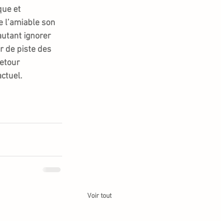
ue et 
e l’amiable son 
autant ignorer 
r de piste des 
etour 
actuel.
Voir tout